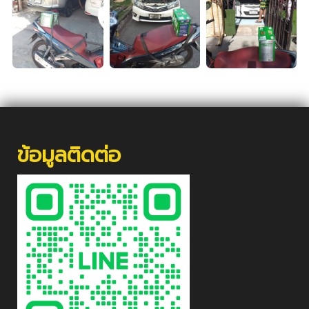
ข้อมูลติดต่อ