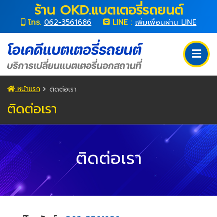
ร้าน OKD.แบตเตอรี่รถยนต์
โทร.
062-3561686
LINE :
เพิ่มเพื่อนผ่าน LINE
หน้าแรก
ติดต่อเรา
ติดต่อเรา
ติดต่อเรา